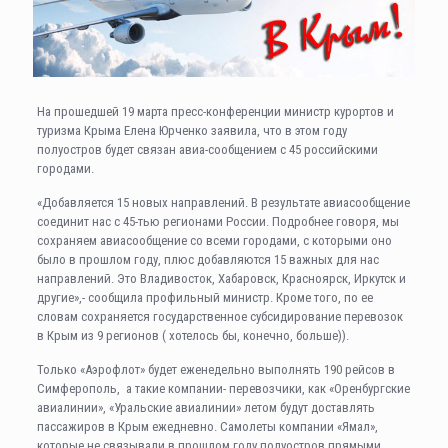
На прошедшей 19 марта пресс-конференции министр курортов и
туризма Крыма Елена Юрченко заявила, что в этом году
полуостров будет связан авиа-сообщением с 45 российскими
городами.
«Добавляется 15 новых направлений. В результате авиасообщение
соединит нас с 45-тью регионами России. Подробнее говоря, мы
сохраняем авиасообщение со всеми городами, с которыми оно
было в прошлом году, плюс добавляются 15 важных для нас
направлений. Это Владивосток, Хабаровск, Красноярск, Иркутск и
другие»,- сообщила профильный министр. Кроме того, по ее
словам сохраняется государственное субсидирование перевозок
в Крым из 9 регионов ( хотелось бы, конечно, больше)).
Только «Аэрофлот» будет еженедельно выполнять 190 рейсов в
Симферополь, а такие компании- перевозчики, как «Оренбургские
авиалинии», «Уральские авиалинии» летом будут доставлять
пассажиров в Крым ежедневно. Самолеты компании «Ямал»,
которые не связывали в прошлом году полуостров прямыми