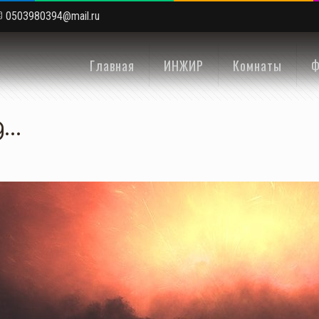
0503980394@mail.ru
Главная
ИНЖИР
Комнаты
Ф
д…