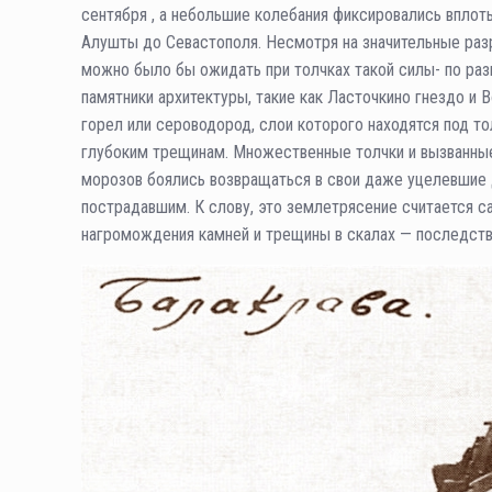
сентября , а небольшие колебания фиксировались вплот
Алушты до Севастополя. Несмотря на значительные раз
можно было бы ожидать при толчках такой силы- по раз
памятники архитектуры, такие как Ласточкино гнездо и
горел или сероводород, слои которого находятся под т
глубоким трещинам. Множественные толчки и вызванные
морозов боялись возвращаться в свои даже уцелевшие 
пострадавшим. К слову, это землетрясение считается
нагромождения камней и трещины в скалах — последстви