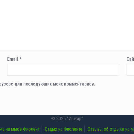
Email
*
Сай
браузере для последующих моих комментариев.
© 2025 "Инжир"
ма на мысе Фиолент
Отдых на Фиоленте
Отзывы об отдыхе на 