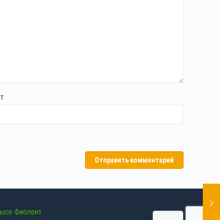
т
мысе Фиолент