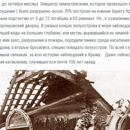
ь до октября месяца. Эпицентр землетрясения, которое произошло 
рушения ( было разрушено около 70% построек на южном берегу Кры
ным подсчетам от 3 до 12 погибших и 65 раненых. Но , к сожалени
 Воронцовский дворец. В разных концах полуострова в море наблю
олщей воды на больших глубинах, или метан, вырвавшийся из земно
 ими хаос, разрушения и пожары, породили панику среди населени
дома, а вторые бросились спешно покидать полуостров. По всей с
 самым сильным за всю историю наблюдений в Крыму. Даже сейчас
я катаклизма, случившегося почти 100 лет назад.