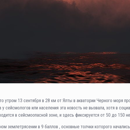
то утром 13 сентября в 28 км от Ялты в акватории Черного моря п
а у сейсмологов или населения эта новость не вызвала, хотя в соц
одится в сейсмоопасной зоне, и здесь фиксируется от 50 до 150 н
ьном землетрясении в 9 баллов , основные толчки которого началис