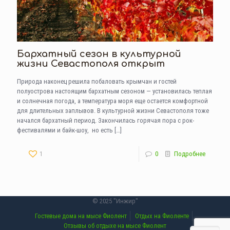
Бархатный сезон в культурной
жизни Севастополя открыт
Природа наконец решила побаловать крымчан и гостей
полуострова настоящим бархатным сезоном — установилась теплая
и солнечная погода, а температура моря еще остается комфортной
для длительных заплывов. В культурной жизни Севастополя тоже
начался бархатный период. Закончилась горячая пора с рок-
фестивалями и байк-шоу, но есть
[…]
1
0
Подробнее
© 2025 "Инжир"
Гостевые дома на мысе Фиолент
Отдых на Фиоленте
Отзывы об отдыхе на мысе Фиолент