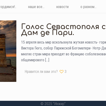
гордимся!..
наше все...
новости
о разном...
Голос Севастополя с
Дам де Пари.
15 апреля весь мир всколыхнула жуткая новость- гор
Виктора Гюго, собор Парижской Богоматери- Нотр-Да
многих стран мира приходят во Францию соболезнова
общемирового
[…]
Нравится ли вам это?
3
© 2025 "Инжир"