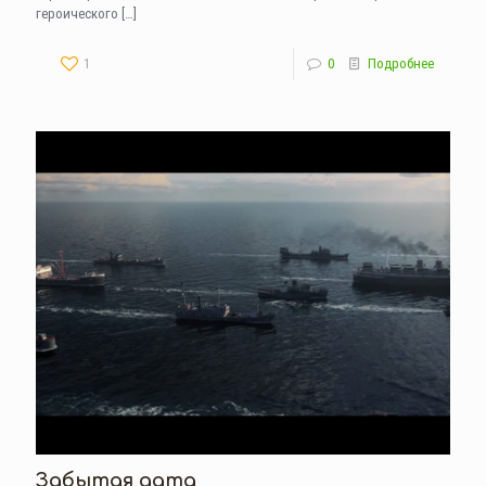
героического
[…]
1
0
Подробнее
Забытая дата