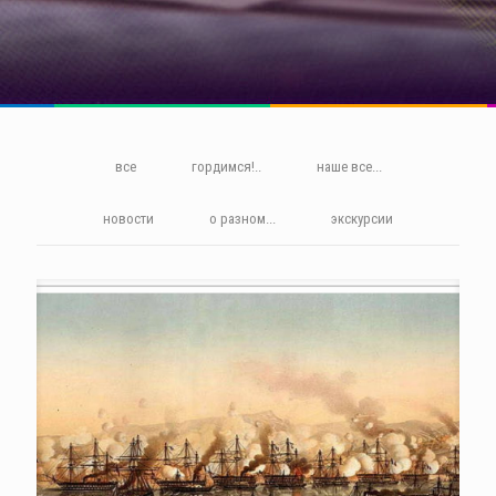
все
гордимся!..
наше все...
новости
о разном...
экскурсии