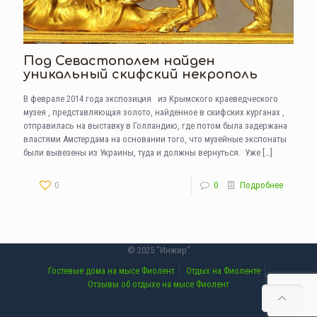
Под Севастополем найден
уникальный скифский некрополь
В феврале 2014 года экспозиция из Крымского краеведческого
музея , представляющая золото, найденное в скифских курганах ,
отправилась на выставку в Голландию, где потом была задержана
властями Амстердама на основании того, что музейные экспонаты
были вывезены из Украины, туда и должны вернуться. Уже
[…]
0
0
Подробнее
© 2025 "Инжир"
Гостевые дома на мысе Фиолент
Отдых на Фиоленте
Отзывы об отдыхе на мысе Фиолент