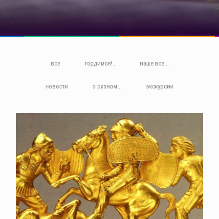
все
гордимся!..
наше все...
новости
о разном...
экскурсии